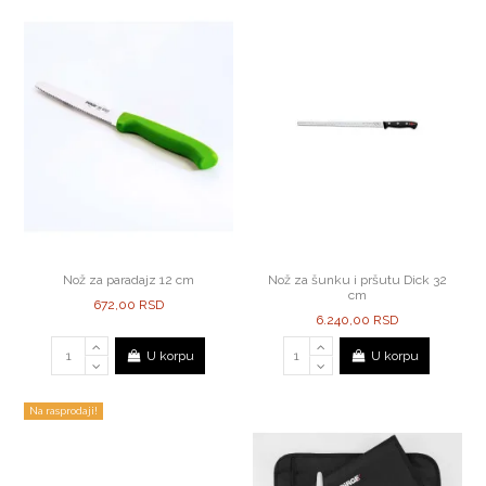
Nož za paradajz 12 cm
Nož za šunku i pršutu Dick 32
cm
672,00 RSD
6.240,00 RSD
U korpu
U korpu
Na rasprodaji!