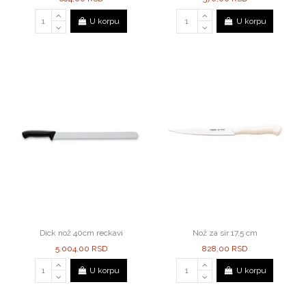
U korpu
U korpu
Dick nož 40cm reckavi
Nož za sir 17,5 cm
5.004,00 RSD
828,00 RSD
U korpu
U korpu