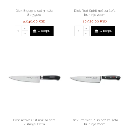
Dick Ergogrip set 3 noža
Dick Red Spirit nož za šefa
8255900
kuhinje 21cm
5.040,00 RSD
10.920,00 RSD
U korpu
U korpu
Dick Active Cut nož za šefa
Dick Premier Plus nož za šefa
kuhinje 21cm
kuhinje 21cm