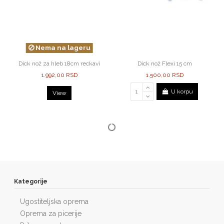
Nema na lageru
Dick nož za hleb 18cm reckavi
Dick nož Flexi 15 cm
1.992,00 RSD
1.500,00 RSD
U korpu
View
Kategorije
Ugostiteljska oprema
Oprema za picerije