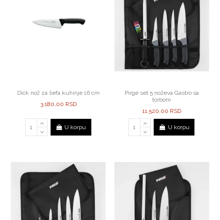
Dick nož za šefa kuhinje 16 cm
Pirge set 5 noževa Gastro sa
torbom
3.180,00 RSD
11.520,00 RSD
U korpu
U korpu