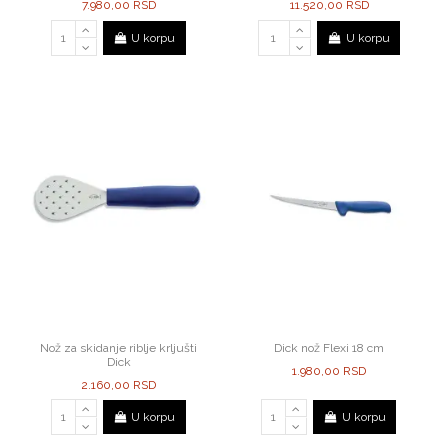
7.980,00 RSD
11.520,00 RSD
U korpu
U korpu
Nož za skidanje riblje krljušti
Dick nož Flexi 18 cm
Dick
1.980,00 RSD
2.160,00 RSD
U korpu
U korpu