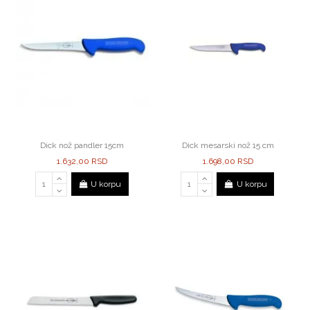
Dick nož pandler 15cm
Dick mesarski nož 15 cm
1.632,00 RSD
1.698,00 RSD
U korpu
U korpu