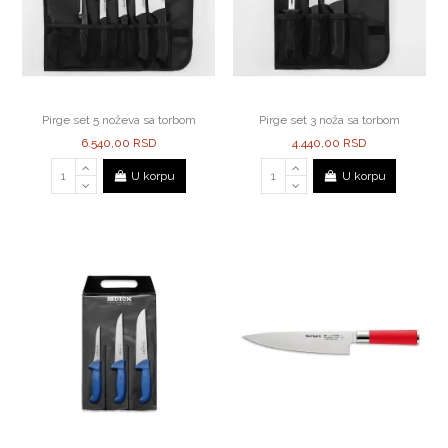
Pirge set 5 noževa sa torbom
Pirge set 3 noža sa torbom
6.540,00 RSD
4.440,00 RSD
U korpu
U korpu