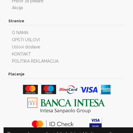
Pribor za pekare
Akcija
Stranice
O NAMA
OPŠTI USLOVI
Uslovi dostave
KONTAKT
POLITIKA REKLAMACIJA
Plaćanje