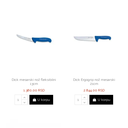
Dick mesarski nož fleksibilni
Dick Ergogrip nož mesarski
13cm
21cm
1.380,00 RSD
2.844,00 RSD
U korpu
U korpu